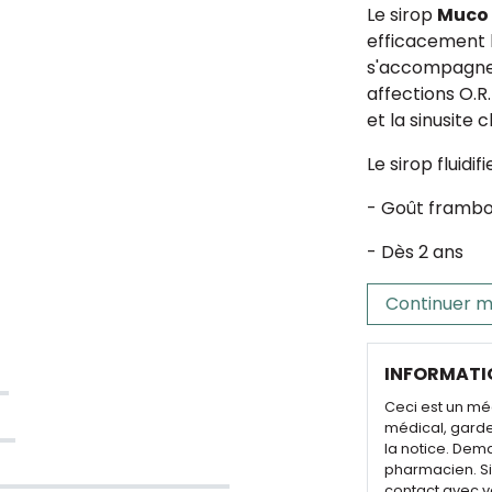
Le sirop
Muco 
efficacement l
s'accompagne 
affections O.R
et la sinusite 
Le sirop fluidif
- Goût frambo
- Dès 2 ans
Continuer m
INFORMATI
Ceci est un mé
médical, garde
la notice. Dem
pharmacien. Si 
contact avec v