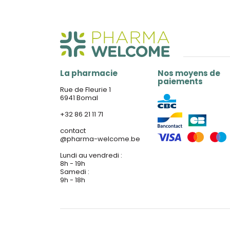
La pharmacie
Nos moyens de
paiements
Rue de Fleurie 1
6941 Bomal
+32 86 21 11 71
contact
@
pharma-welcome.be
Lundi au vendredi :
8h - 19h
Samedi :
9h - 18h