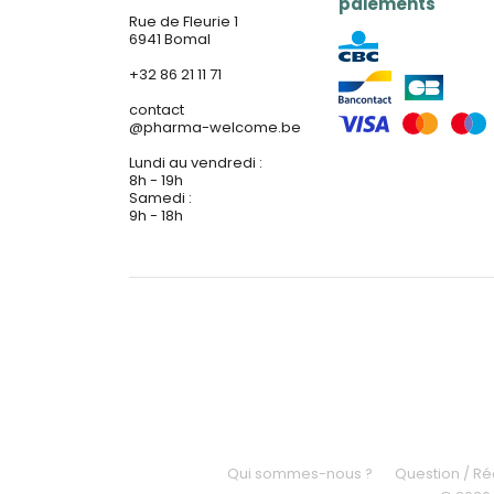
paiements
Rue de Fleurie 1
6941 Bomal
+32 86 21 11 71
contact
@
pharma-welcome.be
Lundi au vendredi :
8h - 19h
Samedi :
9h - 18h
Qui sommes-nous ?
Question / R