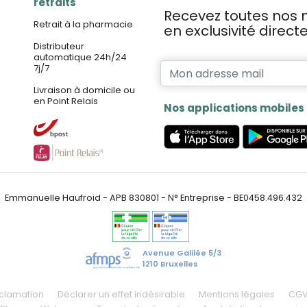
retraits
Recevez toutes nos n
Retrait à la pharmacie
en exclusivité direc
Distributeur
automatique 24h/24
7j/7
Livraison à domicile ou
en Point Relais
Nos applications mobiles
Emmanuelle Haufroid - APB 830801 - N° Entreprise - BE0458.496.432
Avenue Galilée 5/3
1210 Bruxelles
éclamation
Déclarer un effet indésirable
Mentions légales
CG