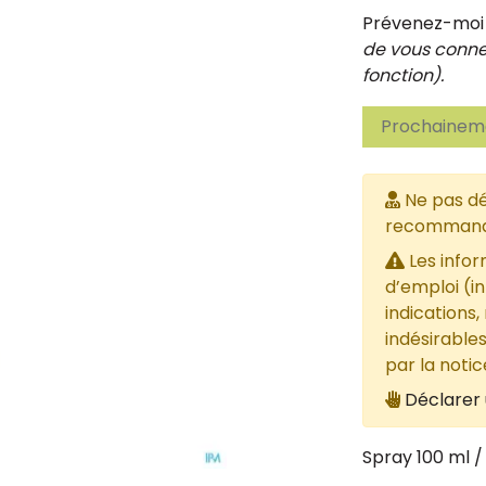
Prévenez-moi d
de vous connec
fonction).
Prochaineme
Ne pas dé
recommandée
Les infor
d’emploi (i
indications,
indésirables
par la noti
Déclarer 
Spray 100 ml /