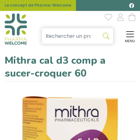
Le concept de Pharma-Welcome
MENU
Affi
Mithra cal d3 comp a
sucer-croquer 60