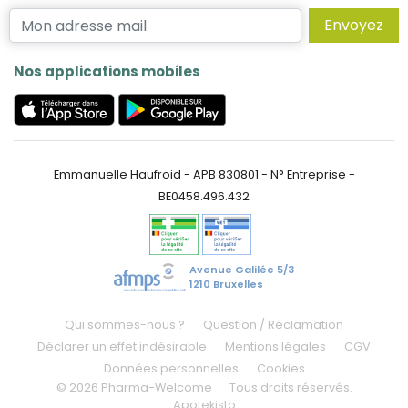
Envoyez
Nos applications mobiles
Emmanuelle Haufroid - APB 830801 - N° Entreprise -
BE0458.496.432
Avenue Galilée 5/3
1210 Bruxelles
Qui sommes-nous ?
Question / Réclamation
Déclarer un effet indésirable
Mentions légales
CGV
Données personnelles
Cookies
© 2026 Pharma-Welcome
Tous droits réservés.
Apotekisto