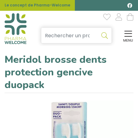
Le concept de Pharma-Welcome
MENU
Affi
Meridol brosse dents
protection gencive
duopack