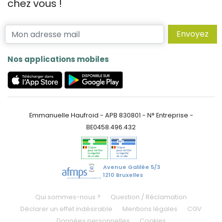
chez vous !
Envoyez
Nos applications mobiles
Emmanuelle Haufroid - APB 830801 - N° Entreprise -
BE0458.496.432
Avenue Galilée 5/3
1210 Bruxelles
Qui sommes-nous ?
Question / Réclamation
Déclarer un effet indésirable
Mentions légales
CGV
Données personnelles
Cookies