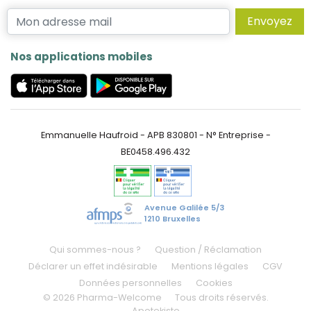
Envoyez
Nos applications mobiles
Emmanuelle Haufroid - APB 830801 - N° Entreprise -
BE0458.496.432
Avenue Galilée 5/3
1210 Bruxelles
Qui sommes-nous ?
Question / Réclamation
Déclarer un effet indésirable
Mentions légales
CGV
Données personnelles
Cookies
© 2026 Pharma-Welcome
Tous droits réservés.
Apotekisto