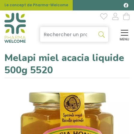
Le concept de Pharma-Welcome
MENU
Affi
Melapi miel acacia liquide
500g 5520