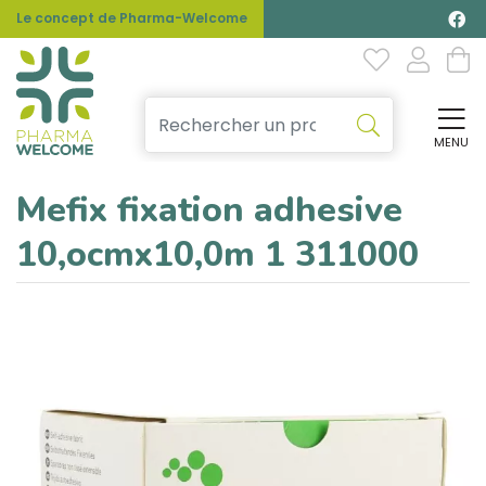
Le concept de Pharma-Welcome
MENU
Affi
Mefix fixation adhesive
10,ocmx10,0m 1 311000