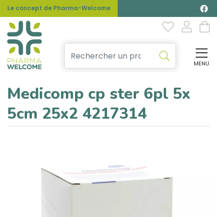
Le concept de Pharma-Welcome
MENU
Affi
Medicomp cp ster 6pl 5x
5cm 25x2 4217314