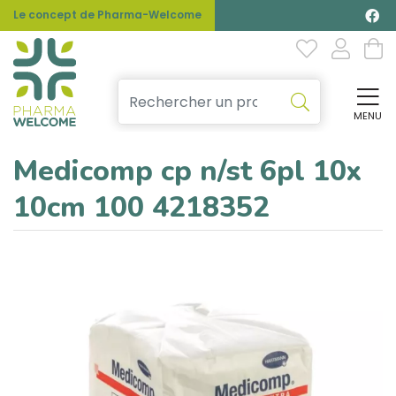
Le concept de Pharma-Welcome
MENU
Affi
Medicomp cp n/st 6pl 10x
10cm 100 4218352