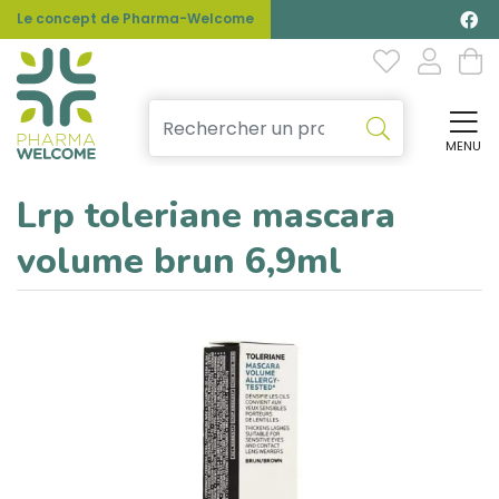
Le concept de Pharma-Welcome
MENU
Affi
Lrp toleriane mascara
volume brun 6,9ml