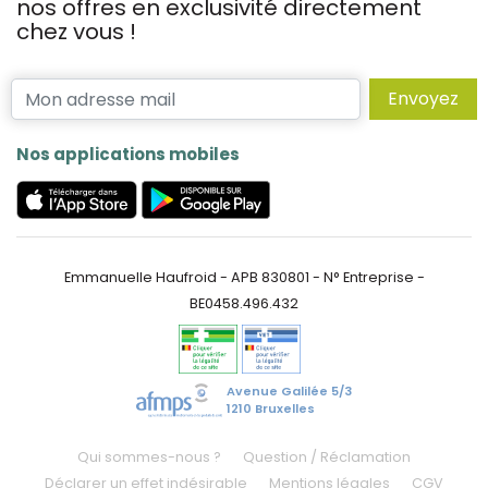
nos offres en exclusivité directement
chez vous !
Envoyez
Nos applications mobiles
Emmanuelle Haufroid - APB 830801 - N° Entreprise -
BE0458.496.432
Avenue Galilée 5/3
1210 Bruxelles
Qui sommes-nous ?
Question / Réclamation
Déclarer un effet indésirable
Mentions légales
CGV