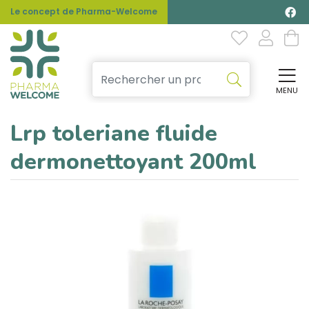
Le concept de Pharma-Welcome
MENU
Affi
Lrp toleriane fluide
dermonettoyant 200ml