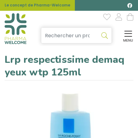
Le concept de Pharma-Welcome
MENU
Affi
Lrp respectissime demaq
yeux wtp 125ml