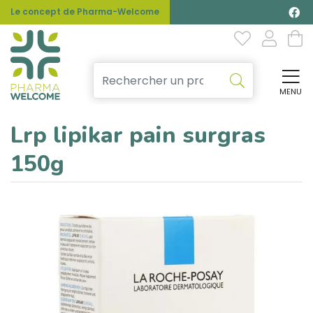
Le concept de Pharma-Welcome
MENU
Affi
Lrp lipikar pain surgras
150g