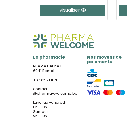
er
Visualiser
La pharmacie
Nos moyens de
paiements
Rue de Fleurie 1
6941 Bomal
+32 86 21 11 71
contact
@
pharma-welcome.be
Lundi au vendredi :
8h - 19h
Samedi :
9h - 18h