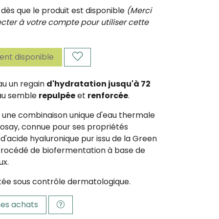
ès que le produit est disponible
(Merci
ter à votre compte pour utiliser cette
nt disponible
au un regain
d'hydratation jusqu'à 72
eau semble
repulpée
et
renforcée
.
t une combinaison unique d'eau thermale
osay, connue pour ses propriétés
 d'acide hyaluronique pur issu de la Green
procédé de biofermentation à base de
ux.
tée sous contrôle dermatologique.
es achats