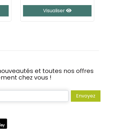
Visualiser
Vis
ouveautés et toutes nos offres
tement chez vous !
Envoyez