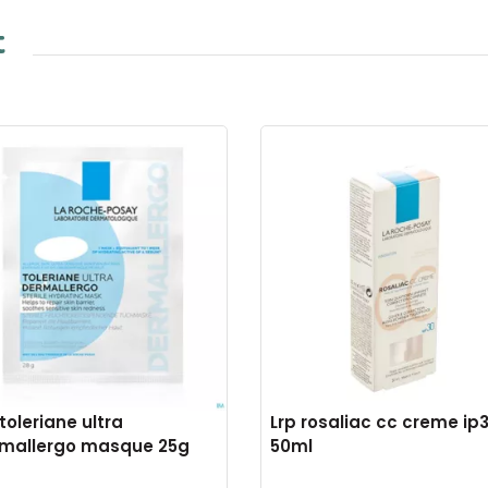
t
 toleriane ultra
Lrp rosaliac cc creme ip
mallergo masque 25g
50ml