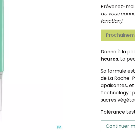
Prévenez-moi d
de vous connec
fonction).
Prochaineme
Donne à la pe
heures
. La p
Sa formule es
de La Roche-P
apaisantes, et
Technology : 
sucres végéta
Tolérance tes
Continuer m