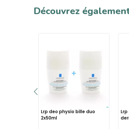
Découvrez égalemen
+ 40ml
Lrp deo physio bille duo
Lrp
2x50ml
der