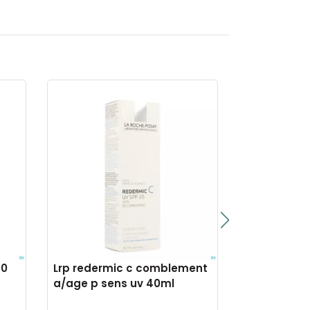
30
Lrp redermic c comblement
Lrp hydraph
a/age p sens uv 40ml
riche creme