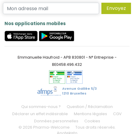
Envoyez
Nos applications mobiles
Emmanuelle Haufroid - APB 830801 - N° Entreprise -
BE0458.496.432
Avenue Galilée 5/3
1210 Bruxelles
Qui sommes-nous ?
Question / Réclamation
Déclarer un effet indésirable
Mentions légales
CGV
Données personnelles
Cookies
© 2026 Pharma-Welcome
Tous droits réservés.
Apotekisto