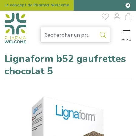
Le concept de Pharma-Welcome
MENU
Affi
Lignaform b52 gaufrettes
chocolat 5