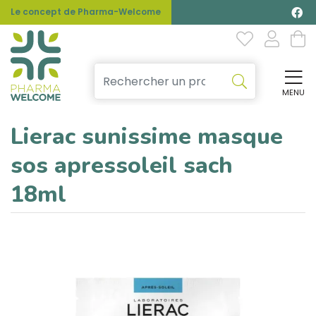
Le concept de Pharma-Welcome
MENU
Affi
Lierac sunissime masque
sos apressoleil sach
18ml