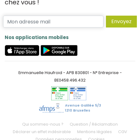
chez vous !
Envoyez
Nos applications mobiles
Emmanuelle Haufroid - APB 830801 - N° Entreprise -
BE0458.496.432
Avenue Galilée 5/3
1210 Bruxelles
Qui sommes-nous ?
Question / Réclamation
Déclarer un effet indésirable
Mentions légales
CGV
Données personnelles
Cookies