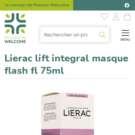
Le concept de Pharma-Welcome
MENU
Affi
Lierac lift integral masque
flash fl 75ml