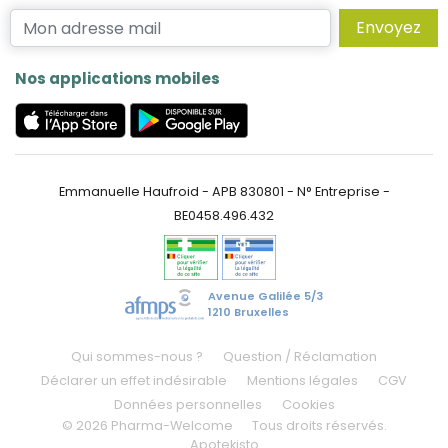
Envoyez
Nos applications mobiles
Emmanuelle Haufroid - APB 830801 - N° Entreprise -
BE0458.496.432
Avenue Galilée 5/3
1210 Bruxelles
Qui sommes-nous ?
Question / Réclamation
Déclarer un effet indésirable
Mentions légales
CGV
Données personnelles
Cookies
© 2026 Pharma-Welcome
Tous droits réservés.
Apotekisto