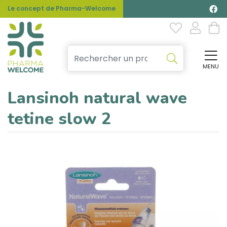
Le concept de Pharma-Welcome
MENU
Affi
Lansinoh natural wave
tetine slow 2