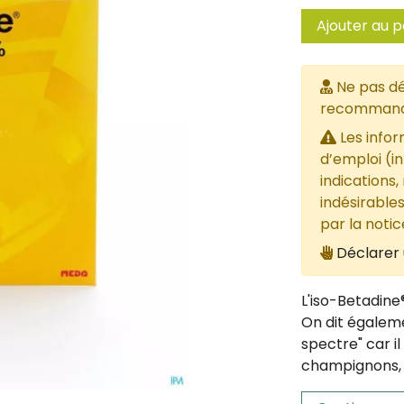
Ajouter au p
Ne pas dé
recommandée
Les infor
d’emploi (i
indications,
indésirables
par la noti
Déclarer 
L'iso-Betadine
On dit égalemen
spectre" car i
champignons, v