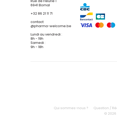
Rue de Fleurie 1
6941 Bomal
+32 86 21 11 71
contact
@
pharma-welcome.be
Lundi au vendredi :
8h - 19h
Samedi :
9h - 18h
Qui sommes-nous ?
Question / R
© 2026