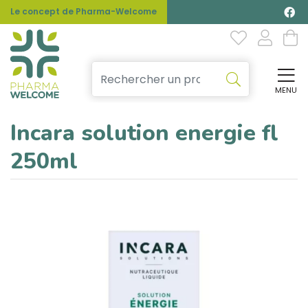
Le concept de Pharma-Welcome
MENU
Affi
Incara solution energie fl
250ml