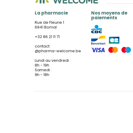
La pharmacie
Nos moyens de
paiements
Rue de Fleurie 1
6941 Bomal
+32 86 21 11 71
contact
@
pharma-welcome.be
Lundi au vendredi :
8h - 19h
Samedi :
9h - 18h