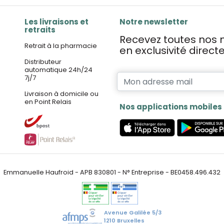
Les livraisons et
Notre newsletter
retraits
Recevez toutes nos n
Retrait à la pharmacie
en exclusivité direc
Distributeur
automatique 24h/24
7j/7
Livraison à domicile ou
en Point Relais
Nos applications mobiles
Emmanuelle Haufroid - APB 830801 - N° Entreprise - BE0458.496.432
Avenue Galilée 5/3
1210 Bruxelles