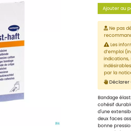
Ajouter au p
Ne pas dé
recommandée
Les infor
d’emploi (i
indications,
indésirables
par la noti
Déclarer 
Bandage élast
cohésif durabl
d'une extensibi
deux faces ass
bonne pression