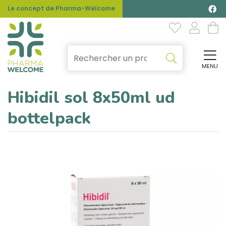
Le concept de Pharma-Welcome
MENU
Affi
Hibidil sol 8x50ml ud
bottelpack