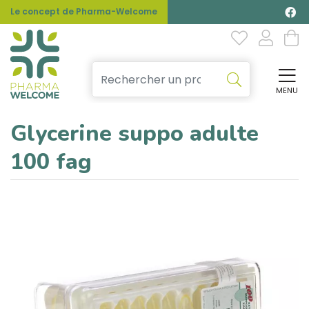
Le concept de Pharma-Welcome
MENU
Affi
Glycerine suppo adulte
100 fag