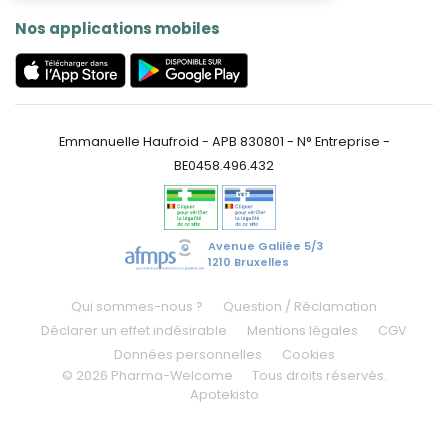
Nos applications mobiles
Emmanuelle Haufroid - APB 830801 - N° Entreprise -
BE0458.496.432
Avenue Galilée 5/3
1210 Bruxelles
Qui sommes-nous ?
Question / Réclamation
Déclarer un effet indésirable
Mentions légales
CGV
Données personnelles
Cookies
© 2026 Pharma-Welcome
Tous droits réservés.
Apotekisto