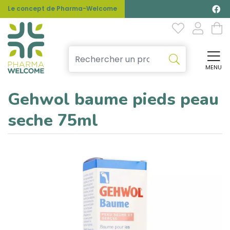
Le concept de Pharma-Welcome
MENU
Affi
Gehwol baume pieds peau
seche 75ml