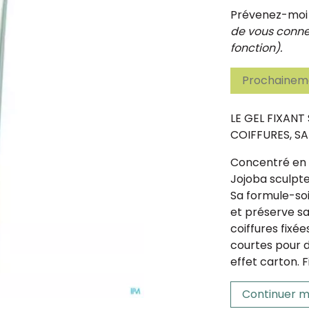
Prévenez-moi d
de vous connec
fonction).
Prochaineme
LE GEL FIXANT 
COIFFURES, SA
Concentré en ag
Jojoba sculpte 
Sa formule-soi
et préserve sa
coiffures fixé
courtes pour d
effet carton. Fi
Continuer m