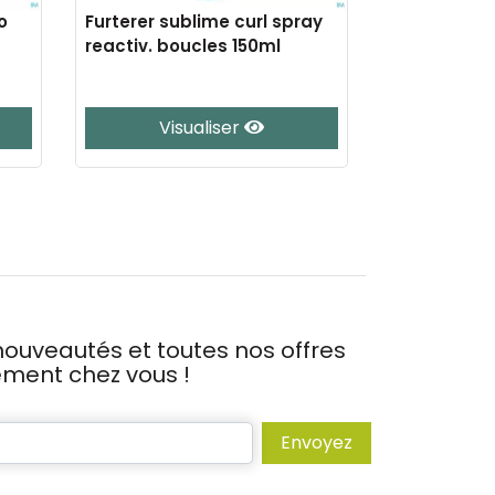
o
Furterer sublime curl spray
Furterer ab
reactiv. boucles 150ml
masque cla
Visualiser
Vis
ouveautés et toutes nos offres
tement chez vous !
Envoyez