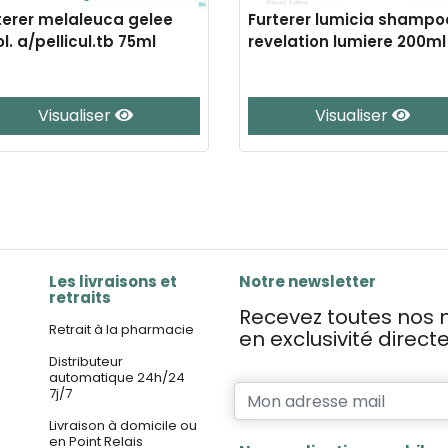
terer melaleuca gelee
Furterer lumicia shampo
ol. a/pellicul.tb 75ml
revelation lumiere 200ml
Visualiser
Visualiser
Les livraisons et
Notre newsletter
retraits
Recevez toutes nos n
Retrait à la pharmacie
en exclusivité direc
Distributeur
automatique 24h/24
7j/7
Livraison à domicile ou
en Point Relais