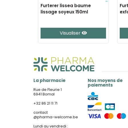
 shampoo
Furterer lissea baume
Fur
ml
lissage soyeux 150ml
exf
er
Visualiser
La pharmacie
Nos moyens de
paiements
Rue de Fleurie 1
6941 Bomal
+32 86 21 11 71
contact
@
pharma-welcome.be
Lundi au vendredi :