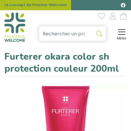
Le concept de Pharma-Welcome
MENU
Affi
Furterer okara color sh
protection couleur 200ml