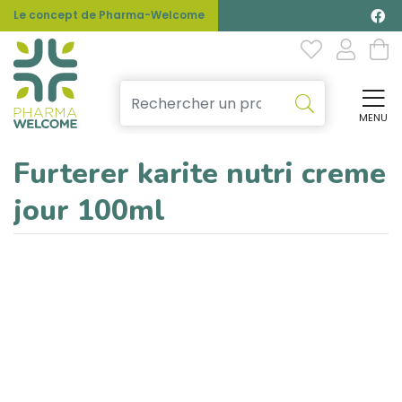
Le concept de Pharma-Welcome
MENU
Affi
Furterer karite nutri creme
jour 100ml