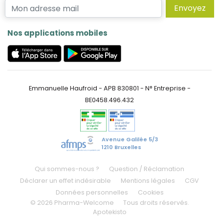
Envoyez
Nos applications mobiles
Emmanuelle Haufroid - APB 830801 - N° Entreprise -
BE0458.496.432
Avenue Galilée 5/3
1210 Bruxelles
Qui sommes-nous ?
Question / Réclamation
Déclarer un effet indésirable
Mentions légales
CGV
Données personnelles
Cookies
© 2026 Pharma-Welcome
Tous droits réservés.
Apotekisto