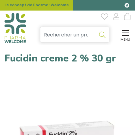
Le concept de Pharma-Welcome
MENU
Affi
Fucidin creme 2 % 30 gr