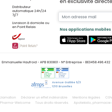
en exclusivité direc
Distributeur
automatique 24h/24
7j/7
Livraison à domicile ou
en Point Relais
Nos applications mobiles
Emmanuelle Haufroid - APB 830801 - N° Entreprise - BE0458.496.432
Avenue Galilée 5/3
1210 Bruxelles
éclamation
Déclarer un effet indésirable
Mentions légales
CG
 Pharma-Welcome
Tous droits réservés.
Apotekisto
, pharmacie 