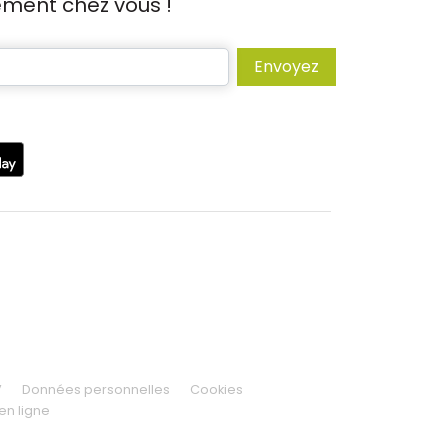
tement chez vous !
Envoyez
V
Données personnelles
Cookies
en ligne