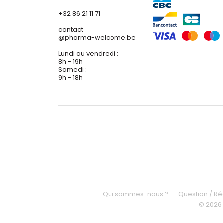
+32 86 21 11 71
contact
@
pharma-welcome.be
Lundi au vendredi :
8h - 19h
Samedi :
9h - 18h
Qui sommes-nous ?
Question / R
© 2026