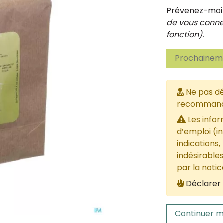
Prévenez-moi d
de vous connec
fonction).
Prochaineme
Ne pas dé
recommandée
Les infor
d’emploi (i
indications,
indésirables
par la noti
Déclarer 
Continuer m