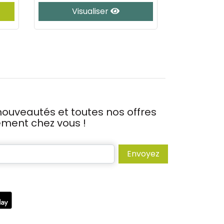
Visualiser
Vis
ouveautés et toutes nos offres
tement chez vous !
Envoyez