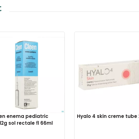
t
en enema pediatric
Hyalo 4 skin creme tube
12g sol rectale fl 66ml