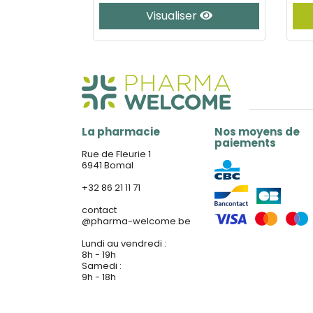
er
Visualiser
La pharmacie
Nos moyens de
paiements
Rue de Fleurie 1
6941 Bomal
+32 86 21 11 71
contact
@
pharma-welcome.be
Lundi au vendredi :
8h - 19h
Samedi :
9h - 18h