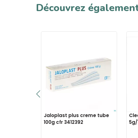
Découvrez égalemen
sential
Jaloplast plus creme tube
Cle
30
100g cfr 3412392
5g/