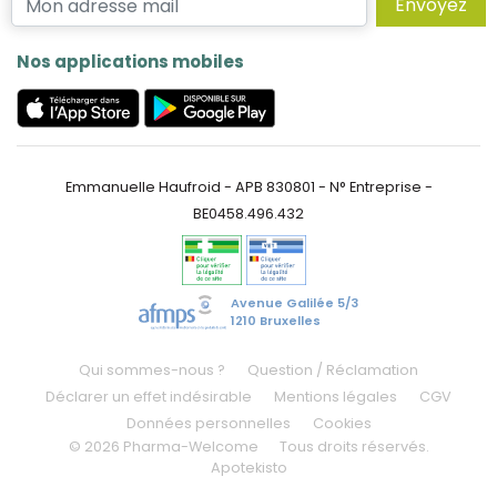
Envoyez
Nos applications mobiles
Emmanuelle Haufroid - APB 830801 - N° Entreprise -
BE0458.496.432
Avenue Galilée 5/3
1210 Bruxelles
Qui sommes-nous ?
Question / Réclamation
Déclarer un effet indésirable
Mentions légales
CGV
Données personnelles
Cookies
© 2026 Pharma-Welcome
Tous droits réservés.
Apotekisto