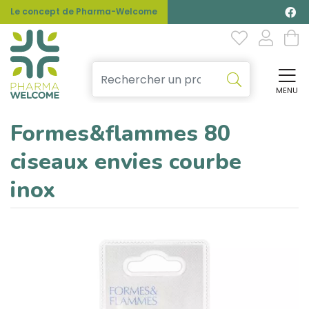
Le concept de Pharma-Welcome
MENU
Affi
Formes&flammes 80
ciseaux envies courbe
inox