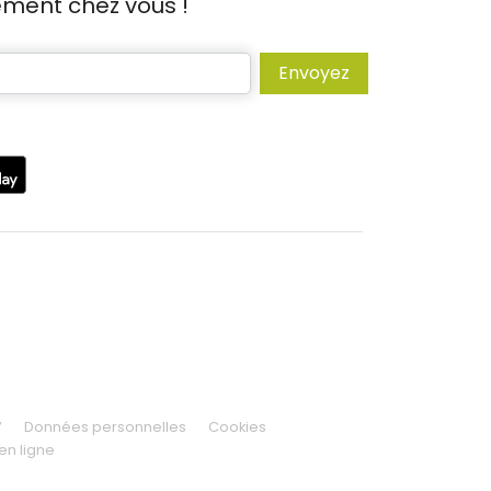
tement chez vous !
Envoyez
V
Données personnelles
Cookies
en ligne