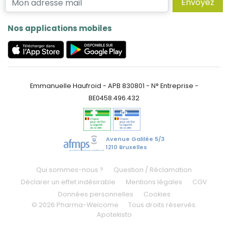
Envoyez
Nos applications mobiles
Emmanuelle Haufroid - APB 830801 - N° Entreprise -
BE0458.496.432
Avenue Galilée 5/3
1210 Bruxelles
Qui sommes-nous ?
Question / Réclamation
Déclarer un effet indésirable
Mentions légales
CGV
Données personnelles
Cookies
© 2026 Pharma-Welcome
Tous droits réservés.
Apotekisto