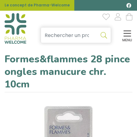
Le concept de Pharma-Welcome
MENU
Affi
Formes&flammes 28 pince
ongles manucure chr.
10cm