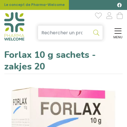
Le concept de Pharma-Welcome
MENU
Affi
Forlax 10 g sachets -
zakjes 20