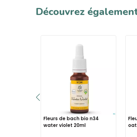
Découvrez égalemen
io n25 red
Fleurs de bach bio n34
Fle
water violet 20ml
oat