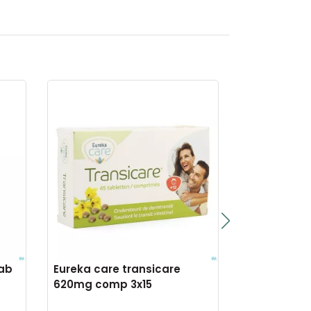
rab
Eureka care transicare
Fleurs de b
620mg comp 3x15
impatiens 