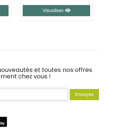
Visualiser
J’
ouveautés et toutes nos offres
tement chez vous !
Envoyez