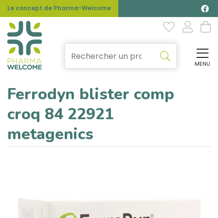
Le concept de Pharma-Welcome
MENU
Affi
Ferrodyn blister comp
croq 84 22921
metagenics