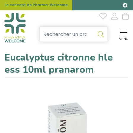
Le concept de Pharma-Welcome
MENU
Affi
Eucalyptus citronne hle
ess 10ml pranarom