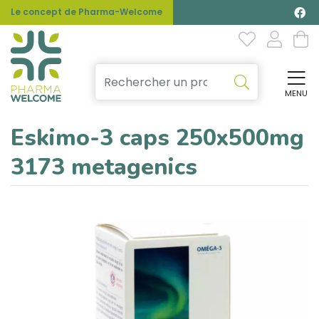
Le concept de Pharma-Welcome
MENU
Affi
Eskimo-3 caps 250x500mg
3173 metagenics