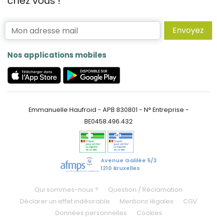
chez vous !
Envoyez
Nos applications mobiles
Emmanuelle Haufroid - APB 830801 - N° Entreprise -
BE0458.496.432
Avenue Galilée 5/3
1210 Bruxelles
Qui sommes-nous ?
Question / Réclamation
Déclarer un effet indésirable
Mentions légales
CGV
Données personnelles
Cookies