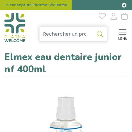
Le concept de Pharma-Welcome
MENU
Affi
Elmex eau dentaire junior
nf 400ml