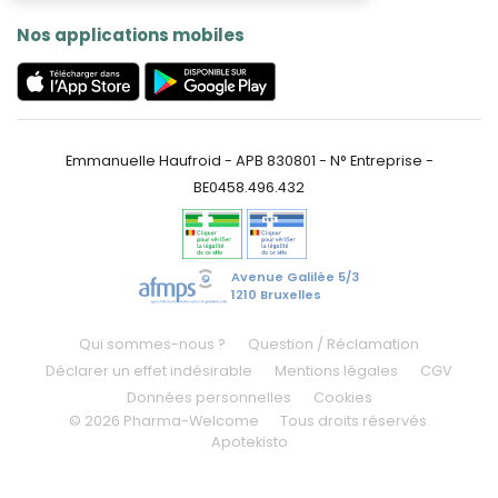
Nos applications mobiles
Emmanuelle Haufroid - APB 830801 - N° Entreprise -
BE0458.496.432
Avenue Galilée 5/3
1210 Bruxelles
Qui sommes-nous ?
Question / Réclamation
Déclarer un effet indésirable
Mentions légales
CGV
Données personnelles
Cookies
© 2026 Pharma-Welcome
Tous droits réservés.
Apotekisto