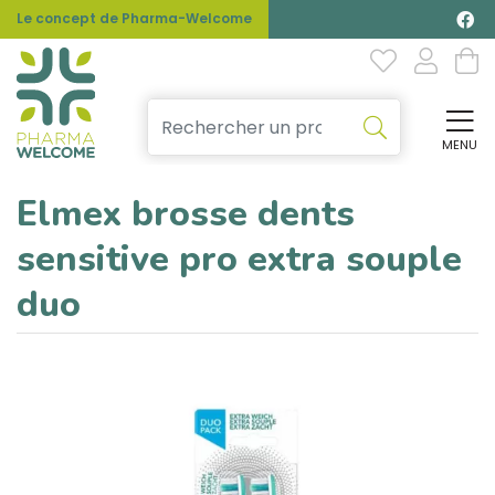
Le concept de Pharma-Welcome
MENU
Affi
Elmex brosse dents
sensitive pro extra souple
duo