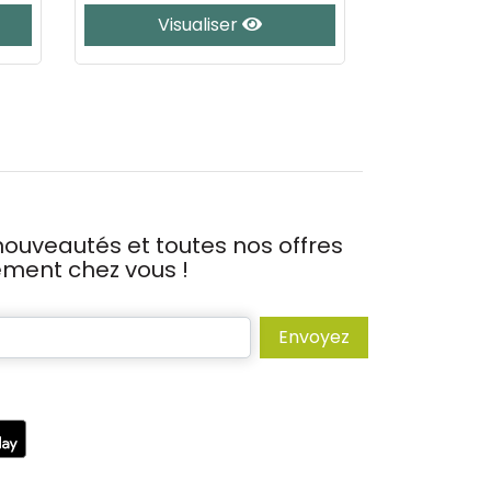
Visualiser
Vis
ouveautés et toutes nos offres
tement chez vous !
Envoyez