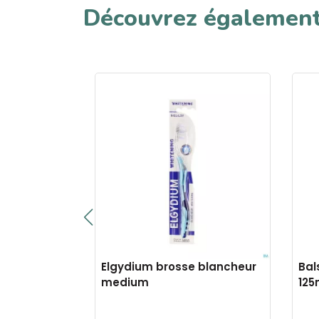
Découvrez égalemen
 dents
Elgydium brosse blancheur
Bal
rk
medium
125