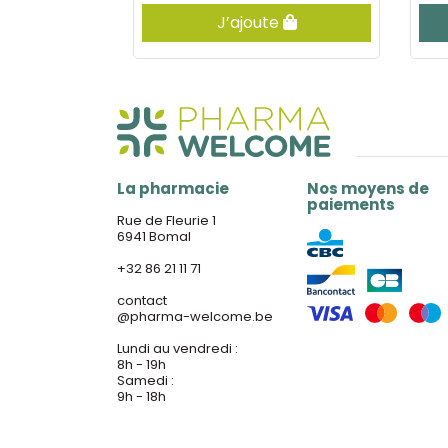
er
J’ajoute
La pharmacie
Nos moyens de
paiements
Rue de Fleurie 1
6941 Bomal
+32 86 21 11 71
contact
@
pharma-welcome.be
Lundi au vendredi :
8h - 19h
Samedi :
9h - 18h