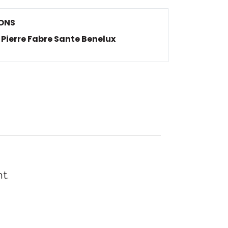
ONS
Pierre Fabre Sante Benelux
t.