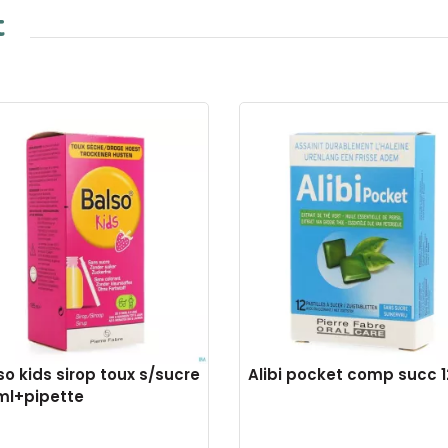
t
so kids sirop toux s/sucre
Alibi pocket comp succ 1
ml+pipette