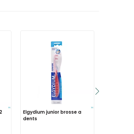
2
Elgydium junior brosse a
Elusanes b
dents