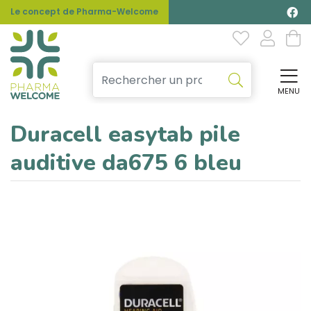
Le concept de Pharma-Welcome
MENU
Affi
Duracell easytab pile
auditive da675 6 bleu