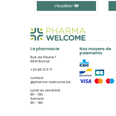
er
Visualiser
La pharmacie
Nos moyens de
paiements
Rue de Fleurie 1
6941 Bomal
+32 86 21 11 71
contact
@
pharma-welcome.be
Lundi au vendredi :
8h - 19h
Samedi :
9h - 18h