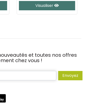
Visualiser
Vis
ouveautés et toutes nos offres
tement chez vous !
Envoyez