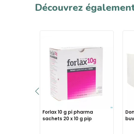
Découvrez égalemen
rd 200mg pi
Forlax 10 g pi pharma
Don
 60 pip
sachets 20 x 10 g pip
buv
pip