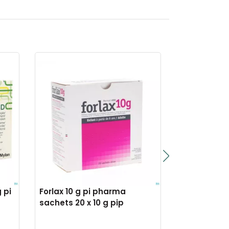
 pi
Forlax 10 g pi pharma
Donacom pd
sachets 20 x 10 g pip
buvable sa
pip