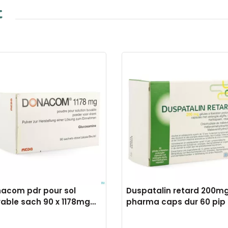
t
acom pdr pour sol
Duspatalin retard 200mg
able sach 90 x 1178mg
pharma caps dur 60 pip