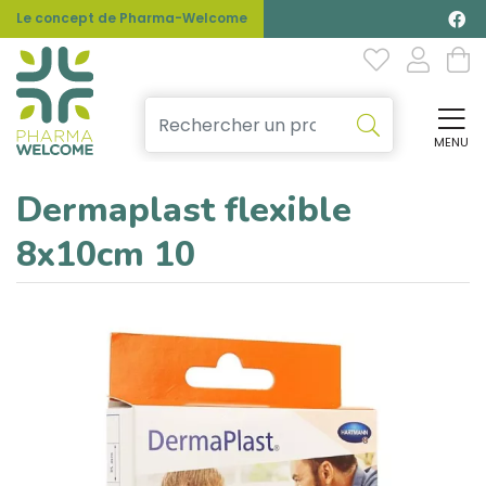
Le concept de Pharma-Welcome
MENU
Affi
Dermaplast flexible
8x10cm 10