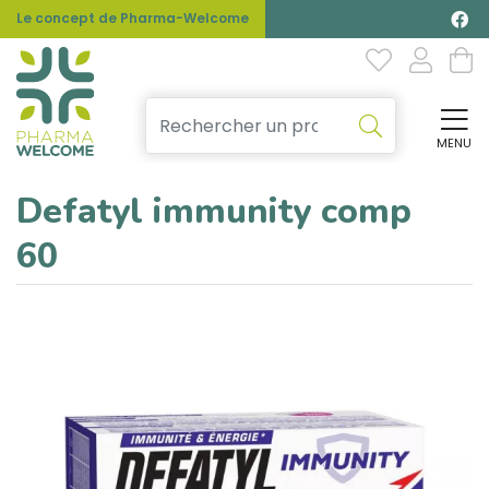
Le concept de Pharma-Welcome
MENU
Affi
Defatyl immunity comp
60