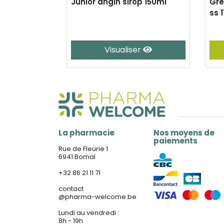
mp a sucer
Junior angin sirop 150ml
Gre
ss 
e
Visualiser
La pharmacie
Nos moyens de
paiements
Rue de Fleurie 1
6941 Bomal
+32 86 21 11 71
contact
@
pharma-welcome.be
Lundi au vendredi :
8h - 19h