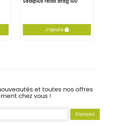
Sediplus relax drag 100
Defatyl ener
J’ajoute
J’
ouveautés et toutes nos offres
tement chez vous !
Envoyez