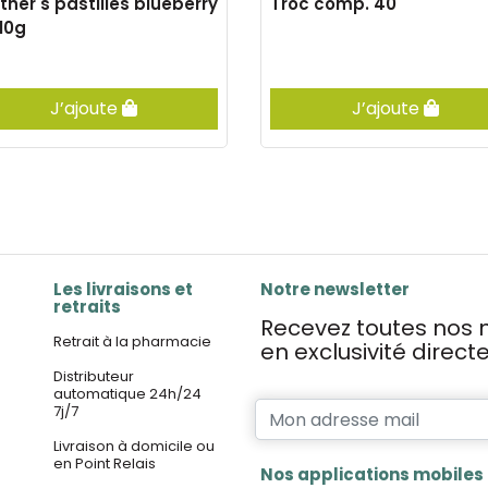
ther's pastilles blueberry
Troc comp. 40
110g
J’ajoute
J’ajoute
Les livraisons et
Notre newsletter
retraits
Recevez toutes nos n
Retrait à la pharmacie
en exclusivité direc
Distributeur
automatique 24h/24
7j/7
Livraison à domicile ou
en Point Relais
Nos applications mobiles