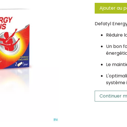
Ajouter au p
Defatyl Energy
Réduire l
Un bon f
énergéti
Le mainti
L'optimal
système 
Continuer m