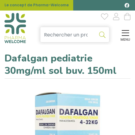
Le concept de Pharma-Welcome
MENU
Affi
Dafalgan pediatrie
30mg/ml sol buv. 150ml