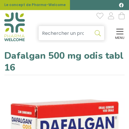
Le concept de Pharma-Welcome
MENU
Affi
Dafalgan 500 mg odis tabl
16