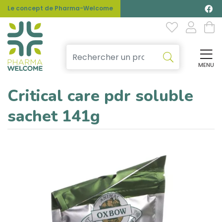
Le concept de Pharma-Welcome
MENU
Affi
Critical care pdr soluble
sachet 141g