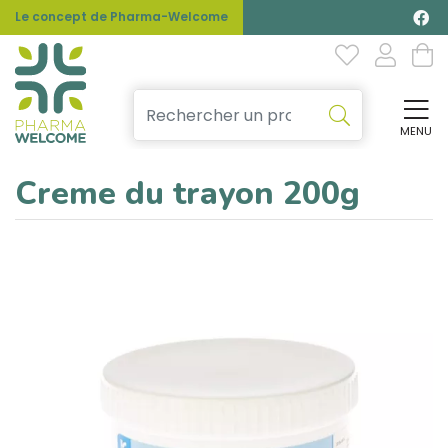
Le concept de Pharma-Welcome
MENU
Affi
Creme du trayon 200g