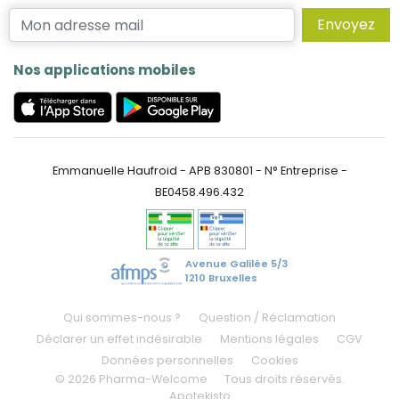
Envoyez
Nos applications mobiles
Emmanuelle Haufroid - APB 830801 - N° Entreprise -
BE0458.496.432
Avenue Galilée 5/3
1210 Bruxelles
Qui sommes-nous ?
Question / Réclamation
Déclarer un effet indésirable
Mentions légales
CGV
Données personnelles
Cookies
© 2026 Pharma-Welcome
Tous droits réservés.
Apotekisto