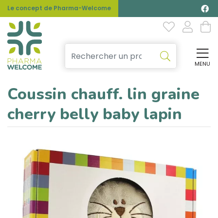
Le concept de Pharma-Welcome
MENU
Affi
Coussin chauff. lin graine
cherry belly baby lapin